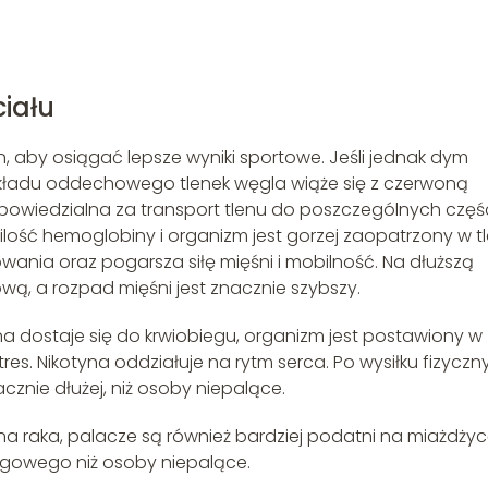
ciału
, aby osiągać lepsze wyniki sportowe. Jeśli jednak dym
 układu oddechowego tlenek węgla wiąże się z czerwoną
dpowiedzialna za transport tlenu do poszczególnych częś
 ilość hemoglobiny i organizm jest gorzej zaopatrzony w tl
wania oraz pogarsza siłę mięśni i mobilność. Na dłuższą
ą, a rozpad mięśni jest znacznie szybszy.
na dostaje się do krwiobiegu, organizm jest postawiony w
es. Nikotyna oddziałuje na rytm serca. Po wysiłku fizycz
znie dłużej, niż osoby niepalące.
 raka, palacze są również bardziej podatni na miażdżyc
ęgowego niż osoby niepalące.