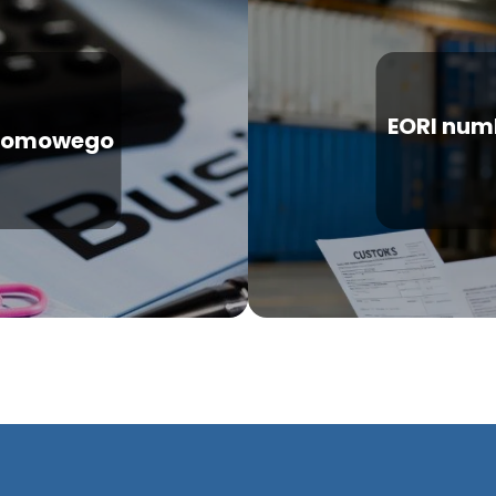
EORI numbe
 domowego