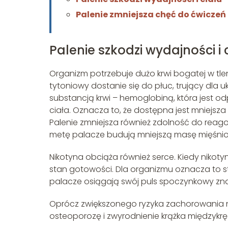
Palenie zmniejsza chęć do ćwiczeń
Palenie szkodzi wydajności i 
Organizm potrzebuje dużo krwi bogatej w tlen
tytoniowy dostanie się do płuc, trujący dla
substancją krwi – hemoglobiną, która jest o
ciała. Oznacza to, że dostępna jest mniejsza
Palenie zmniejsza również zdolność do reago
metę palacze budują mniejszą masę mięśniow
Nikotyna obciąża również serce. Kiedy nikoty
stan gotowości. Dla organizmu oznacza to str
palacze osiągają swój puls spoczynkowy znac
Oprócz zwiększonego ryzyka zachorowania na
osteoporozę i zwyrodnienie krążka międzykr