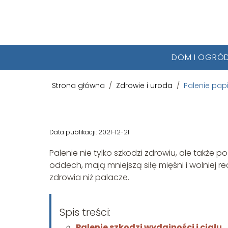
DOM I OGRÓ
Strona główna
/
Zdrowie i uroda
/
Palenie pap
Palenie papieros
aktywność fizycz
Data publikacji: 2021-12-21
Palenie nie tylko szkodzi zdrowiu, ale także 
Zdrowie i uroda
oddech, mają mniejszą siłę mięśni i wolniej 
zdrowia niż palacze.
Spis treści:
Palenie szkodzi wydajności i ciału