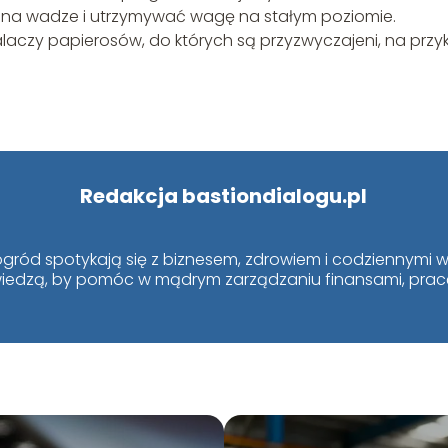
 na wadze i utrzymywać wagę na stałym poziomie.
aczy papierosów, do których są przyzwyczajeni, na przy
Redakcja bastiondialogu.pl
i ogród spotykają się z biznesem, zdrowiem i codziennym
ą wiedzą, by pomóc w mądrym zarządzaniu finansami, pracą