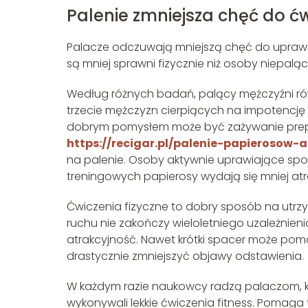
Palenie zmniejsza chęć do ć
Palacze odczuwają mniejszą chęć do uprawian
są mniej sprawni fizycznie niż osoby niepaląc
Według różnych badań, palący mężczyźni rów
trzecie mężczyzn cierpiących na impotencję t
dobrym pomysłem może być zażywanie prepa
https://recigar.pl/palenie-papierosow-
na palenie. Osoby aktywnie uprawiające spor
treningowych papierosy wydają się mniej atr
Ćwiczenia fizyczne to dobry sposób na utrz
ruchu nie zakończy wieloletniego uzależnien
atrakcyjność. Nawet krótki spacer może pom
drastycznie zmniejszyć objawy odstawienia.
W każdym razie naukowcy radzą palaczom, któ
wykonywali lekkie ćwiczenia fitness. Pomaga