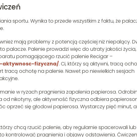
wiczeń
ia sportu. Wynika to przede wszystkim z faktu, że palac
e.
nież mają problemy z potencją częściej niż niepalący. D
o palacze. Palenie prowadzi więc do utraty jakości życia,
ratu pomagającego rzucić palenie Recigar –
a-aktywnosc-fizyczna/
. Ci, którzy są aktywni, tracą och
t tracą ochotę na palenie. Nawet po niewielkich sesjach
akcyjne.
ymanie w ryzach pragnienia zapalenia papierosa. Odrobi
ia od nikotyny, ale aktywność fizyczna odbiera papieros
óc oprzeć się głodowi papierosa. Wystarczy pięć minut, 
rzy chcą rzucić palenie, aby regularnie spacerowali lub
 to kontrolować pragnienia i objawy odstawienia. Ćwiczen