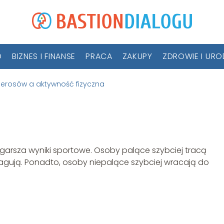
D
BIZNES I FINANSE
PRACA
ZAKUPY
ZDROWIE I UR
ierosów a aktywność fizyczna
ów a
na
pogarsza wyniki sportowe. Osoby palące szybciej tracą
reagują. Ponadto, osoby niepalące szybciej wracają do