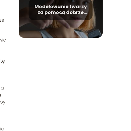
Modelowanie twarzy
za pomocą dobrze
znanych produktów
ze
do makijażu
wie
otę
na
om
aby
ia