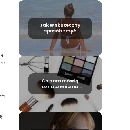
Jak w skuteczny
sposób zmyć
samoopalacz?
ci
en.
Co nam mówią
oznaczenia na
kosmetykach
nym
ę,