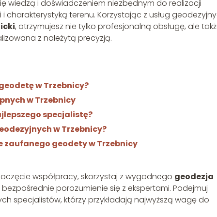
się wiedzą i doświadczeniem niezbędnym do realizacji
i charakterystyką terenu. Korzystając z usług geodezyjn
icki
, otrzymujesz nie tylko profesjonalną obsługę, ale tak
lizowana z należytą precyzją.
geodetę w Trzebnicy?
pnych w Trzebnicy
jlepszego specjalistę?
 geodezyjnych w Trzebnicy?
ie zaufanego geodety w Trzebnicy
zpoczęcie współpracy, skorzystaj z wygodnego
geodezja
e i bezpośrednie porozumienie się z ekspertami. Podejmuj
ych specjalistów, którzy przykładają najwyższą wagę do