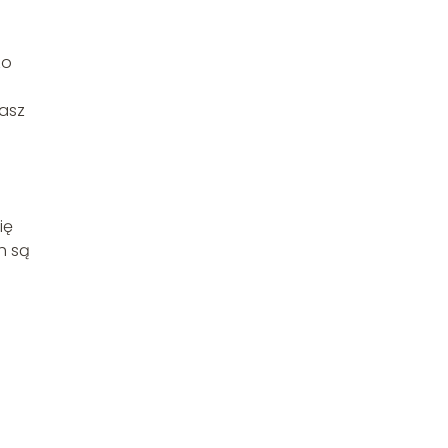
zo
zasz
ię
h są