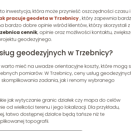
o inwestycja, która może przynieść oszczędności czasu i
jak pracuje geodeta w Trzebnicy
, który zapewnia bard
a bardzo dobre opinie wśród klientów, którzy skorzystali z
zebnica cennik
, opinie oraz możliwości kontaktu, zwięks
projektu geodezyjnego.
usług geodezyjnych w Trzebnicy?
 warto mieć na uwadze orientacyjne koszty, które mogą s
trzebnych pomiarów. W Trzebnicy, ceny usług geodezyjnyc
 skomplikowania zadania, jak i renomy wybranego
takie jak wytyczanie granic działek czy mapa do celów
od wielkości terenu i jego lokalizacji. Dla przykładu,
ej, łatwo dostępnej działce będą tańsze niż te
ikowanej topografii.