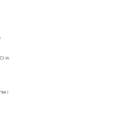
,
Ci w
ie i