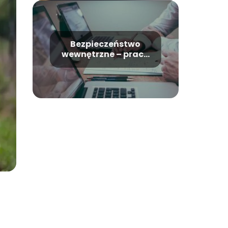
Bezpieczeństwo
wewnętrzne – praca
po ukończeniu
studiów