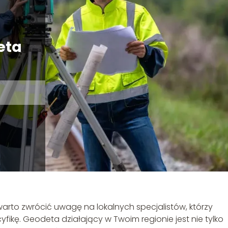
eta
 warto zwrócić uwagę na lokalnych specjalistów, którzy
yfikę. Geodeta działający w Twoim regionie jest nie tylko