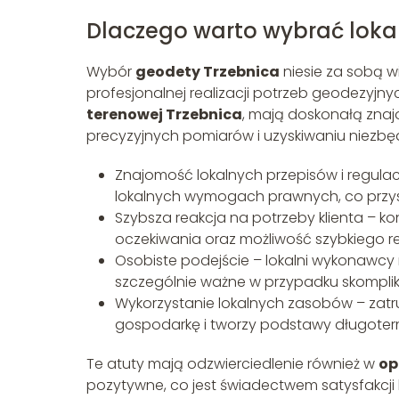
Dlaczego warto wybrać loka
Wybór
geodety Trzebnica
niesie za sobą wi
profesjonalnej realizacji potrzeb geodezyjnych
terenowej Trzebnica
, mają doskonałą znajo
precyzyjnych pomiarów i uzyskiwaniu niezb
Znajomość lokalnych przepisów i regulacj
lokalnych wymogach prawnych, co przys
Szybsza reakcja na potrzeby klienta – k
oczekiwania oraz możliwość szybkiego 
Osobiste podejście – lokalni wykonawcy
szczególnie ważne w przypadku skompli
Wykorzystanie lokalnych zasobów – zatrud
gospodarkę i tworzy podstawy długoterm
Te atuty mają odzwierciedlenie również w
op
pozytywne, co jest świadectwem satysfakcji 