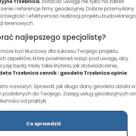
yjne Trzebnica
, zwracać uwagę nie tylko na zakres
enie i referencje firmy geodezyjnej. Dobrze przemyślany
 biegłość i efektywność realizacji projektu budowlanego
ji terenowych.
rać najlepszego specjalistę?
może być kluczowy dla sukcesu Twojego projektu
ych aspektów, które powinieneś wziąć pod uwagę, aby
ę będą miały takie kryteria, jak doświadczenie,
deta Trzebnica cennik
i
geodeta Trzebnica opinie
.
warto rozważyć. Sprawdź, jak długo dany geodeta działa w
ach podobnych do Twojego. Zasięg usług geodezyjnych or
eżności od praktyki.
Co sprawdzić