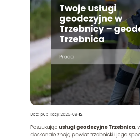
Twoje usługi
geodezyjne w
Trzebnicy – geod
Trzebnica
Praca
Data publikacji: 2025-08-12
Poszukując
usługi geodezyjne Trzebnica
,
doskonale znają powiat trzebnicki i jego spec