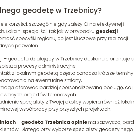
lnego geodetę w Trzebnicy?
ele korzyści, szczególnie gdy zależy Ci na efektywnej i
. Lokalni specjaliści, tak jak w przypadku
geodezji
mość specyfiki regionu, co jest kluczowe przy realizacji
ędnych pozwoleń.
i – geodeta działający w Trzebnicy doskonale orientuje s
piesza procesy administracyjne.
ontakt z lokalnym geodetą często oznacza krótsze terminy
reactowania na ewentualne zmiany.
 mogą oferować bardziej spersonalizowaną obsługę, co j
kowanych projektów terenowych.
nienie specjalisty z Twojej okolicy wspiera również lokal
inowej współpracy przy przyszłych projektach.
iniach
–
geodeta Trzebnica opinie
ma zazwyczaj bar
klientów. Dlatego przy wyborze specjalisty geodezyjnego