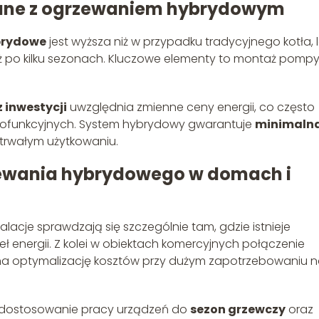
ązane z ogrzewaniem hybrydowym
brydowe
jest wyższa niż w przypadku tradycyjnego kotła, 
ż po kilku sezonach. Kluczowe elementy to montaż pomp
z inwestycji
uwzględnia zmienne ceny energii, co często
nofunkcyjnych. System hybrydowy gwarantuje
minimaln
trwałym użytkowaniu.
zewania hybrydowego w domach i
acje sprawdzają się szczególnie tam, gdzie istnieje
 energii. Z kolei w obiektach komercyjnych połączenie
a optymalizację kosztów przy dużym zapotrzebowaniu 
t dostosowanie pracy urządzeń do
sezon grzewczy
oraz