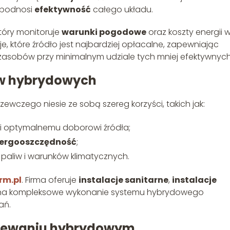
 podnosi
efektywność
całego układu.
który monitoruje
warunki pogodowe
oraz koszty energii 
 które źródło jest najbardziej opłacalne, zapewniając
asobów przy minimalnym udziale tych mniej efektywnych
ów hybrydowych
czego niesie ze sobą szereg korzyści, takich jak:
i optymalnemu doborowi źródła;
ergooszczędność
;
aliw i warunków klimatycznych.
rm.pl
. Firma oferuje
instalacje sanitarne
,
instalacje
 na kompleksowe wykonanie systemu hybrydowego
ań.
grzewaniu hybrydowym