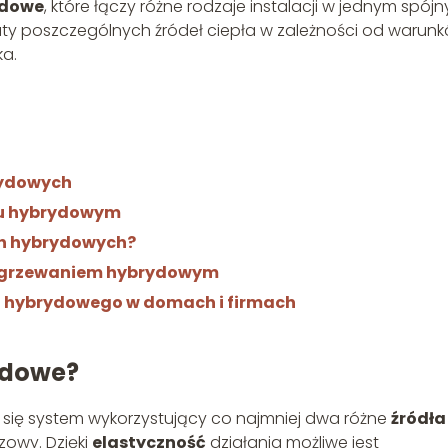
ydowe
, które łączy różne rodzaje instalacji w jednym spój
uty poszczególnych źródeł ciepła w zależności od warun
ka.
rydowych
iu hybrydowym
ch hybrydowych?
z ogrzewaniem hybrydowym
 hybrydowego w domach i firmach
ydowe?
e się system wykorzystujący co najmniej dwa różne
źródła
zowy. Dzięki
elastyczność
działania możliwe jest