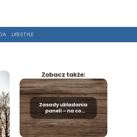
ODA
LIFESTYLE
Zobacz także:
Zasady układania
paneli – na co
zwrócić uwagę?