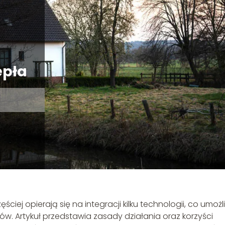
epła
ej opierają się na integracji kilku technologii, co umożl
tów. Artykuł przedstawia zasady działania oraz korzyści