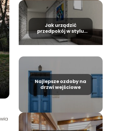
Jak urządzić
przedpokój w stylu
rustykalnym?
Najlepsze ozdoby na
drzwi wejściowe
iwia