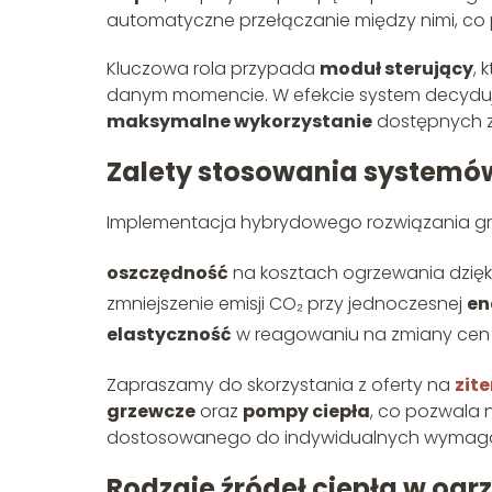
automatyczne przełączanie między nimi, co
Kluczowa rola przypada
moduł sterujący
, 
danym momencie. W efekcie system decyduje,
maksymalne wykorzystanie
dostępnych z
Zalety stosowania system
Implementacja hybrydowego rozwiązania grzew
oszczędność
na kosztach ogrzewania dzięk
zmniejszenie emisji CO₂ przy jednoczesnej
en
elastyczność
w reagowaniu na zmiany cen p
Zapraszamy do skorzystania z oferty na
zite
grzewcze
oraz
pompy ciepła
, co pozwala
dostosowanego do indywidualnych wymag
Rodzaje źródeł ciepła w o