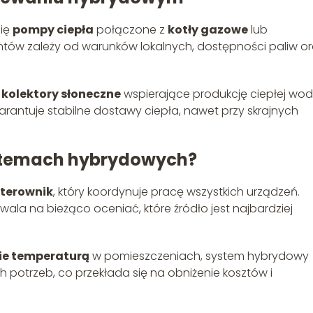
się
pompy ciepła
połączone z
kotły gazowe
lub
tów zależy od warunków lokalnych, dostępności paliw o
ę
kolektory słoneczne
wspierające produkcję ciepłej wo
arantuje stabilne dostawy ciepła, nawet przy skrajnych
ystemach hybrydowych?
sterownik
, który koordynuje pracę wszystkich urządzeń.
ala na bieżąco oceniać, które źródło jest najbardziej
ie temperaturą
w pomieszczeniach, system hybrydowy
potrzeb, co przekłada się na obniżenie kosztów i