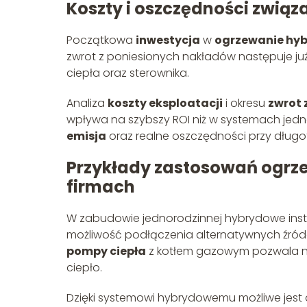
Koszty i oszczędności zwi
Początkowa
inwestycja
w
ogrzewanie hy
zwrot z poniesionych nakładów następuje ju
ciepła oraz sterownika.
Analiza
koszty eksploatacji
i okresu
zwrot 
wpływa na szybszy ROI niż w systemach jed
emisja
oraz realne oszczędności przy długo
Przykłady zastosowań ogr
firmach
W zabudowie jednorodzinnej hybrydowe instal
możliwość podłączenia alternatywnych źródeł
pompy ciepła
z kotłem gazowym pozwala n
ciepło.
Dzięki systemowi hybrydowemu możliwe jes