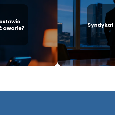
ostawie
Syndykat – 
ć awarie?