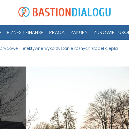
D
BIZNES I FINANSE
PRACA
ZAKUPY
ZDROWIE I UR
rydowe – efektywne wykorzystanie różnych źródeł ciepła