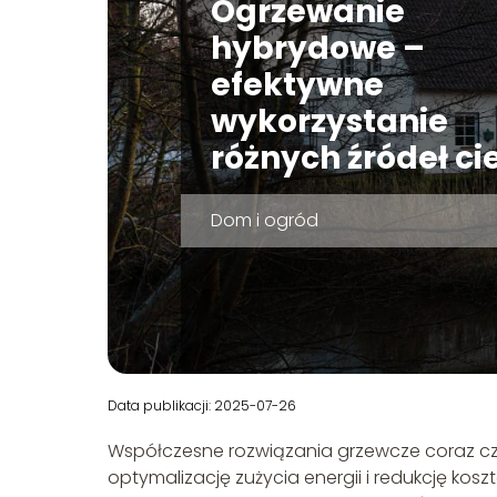
Ogrzewanie
hybrydowe –
efektywne
wykorzystanie
różnych źródeł ci
Dom i ogród
Data publikacji: 2025-07-26
Współczesne rozwiązania grzewcze coraz części
optymalizację zużycia energii i redukcję kosz