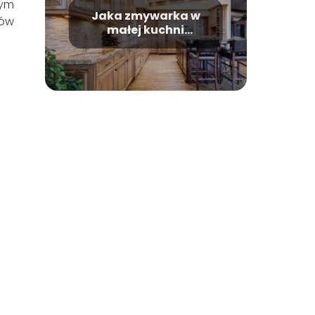
nym
Jaka zmywarka w
ków
małej kuchni
sprawdzi się
najlepiej?