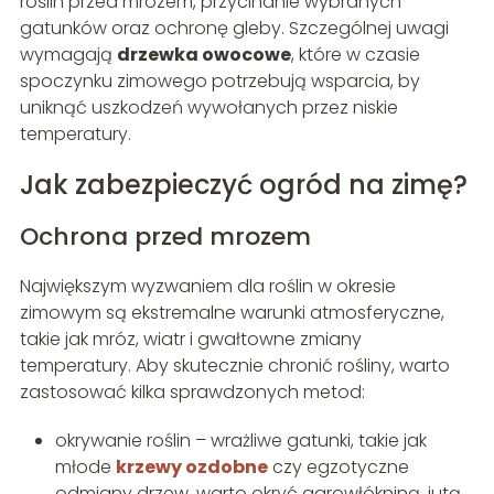
roślin przed mrozem, przycinanie wybranych
gatunków oraz ochronę gleby. Szczególnej uwagi
wymagają
drzewka owocowe
, które w czasie
spoczynku zimowego potrzebują wsparcia, by
uniknąć uszkodzeń wywołanych przez niskie
temperatury.
Jak zabezpieczyć ogród na zimę?
Ochrona przed mrozem
Największym wyzwaniem dla roślin w okresie
zimowym są ekstremalne warunki atmosferyczne,
takie jak mróz, wiatr i gwałtowne zmiany
temperatury. Aby skutecznie chronić rośliny, warto
zastosować kilka sprawdzonych metod:
okrywanie roślin – wrażliwe gatunki, takie jak
młode
krzewy ozdobne
czy egzotyczne
odmiany drzew, warto okryć agrowłókniną, jutą