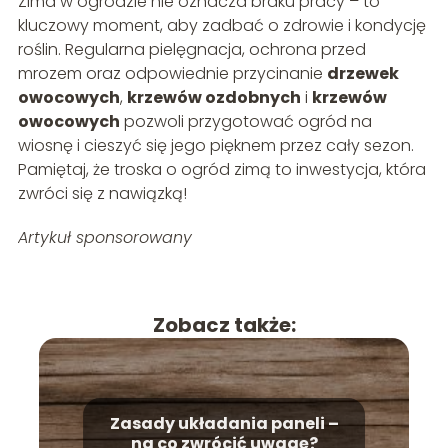
Zima w ogrodzie nie oznacza braku pracy – to
kluczowy moment, aby zadbać o zdrowie i kondycję
roślin. Regularna pielęgnacja, ochrona przed
mrozem oraz odpowiednie przycinanie
drzewek
owocowych
,
krzewów ozdobnych
i
krzewów
owocowych
pozwoli przygotować ogród na
wiosnę i cieszyć się jego pięknem przez cały sezon.
Pamiętaj, że troska o ogród zimą to inwestycja, która
zwróci się z nawiązką!
Artykuł sponsorowany
Zobacz także:
Zasady układania paneli –
na co zwrócić uwagę?