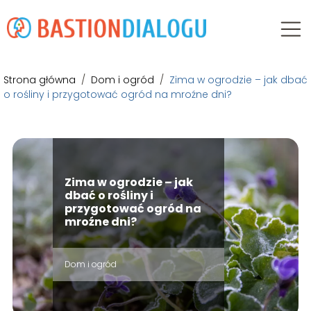
Strona główna
/
Dom i ogród
/
Zima w ogrodzie – jak dbać
o rośliny i przygotować ogród na mroźne dni?
Zima w ogrodzie – jak
dbać o rośliny i
przygotować ogród na
mroźne dni?
Dom i ogród