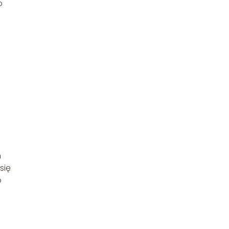
o
n
się
o