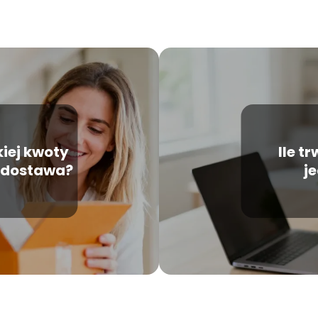
kiej kwoty
Ile t
 dostawa?
j