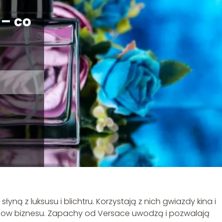
– co
yną z luksusu i blichtru. Korzystają z nich gwiazdy kina i
m show biznesu. Zapachy od Versace uwodzą i pozwalają