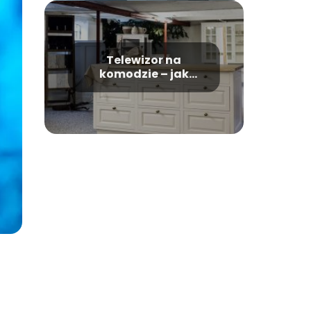
Telewizor na
komodzie – jak
wybrać idealny
mebel?