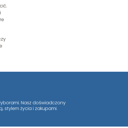
cić.
i
re
czy
ie
i wyborami. Nasz doświadczony
, stylem życia i zakupami.