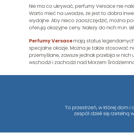
Nie ma co ukrywać, perfumy Versace nie nale
Warto mieć na uwadze, że jest to dobra inwest
wydajne. Aby nieco zaoszczędzić, można po
oferują okazyjne ceny. Należy do nich m.in. s
Perfumy Versace
mają status legendarnych. 
specjalne okazje. Można je także stosować n
przemyślane, zawsze jednak przebija w nich u
wschodzi i zachodzi nad Morzem Śródziemn
To przestrzeń, w której dom 
zespół dzieli się rzeteln