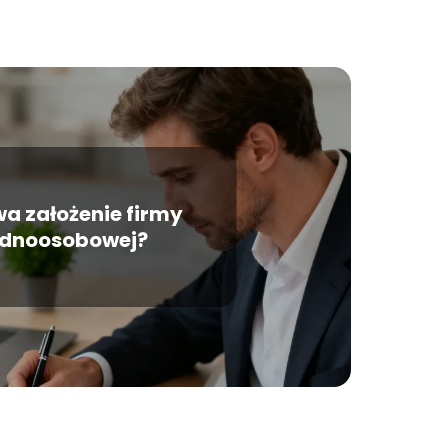
rwa założenie firmy
ednoosobowej?