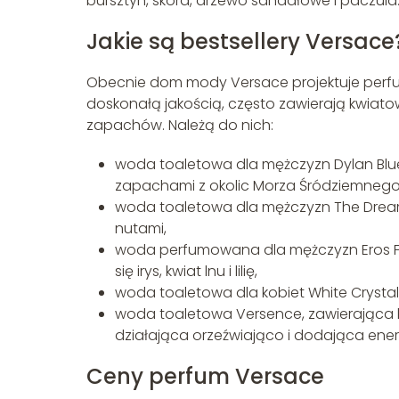
bursztyn, skóra, drzewo sandałowe i paczula
Jakie są bestsellery Versace
Obecnie dom mody Versace projektuje perfumy
doskonałą jakością, często zawierają kwiato
zapachów. Należą do nich:
woda toaletowa dla mężczyzn Dylan Blue
zapachami z okolic Morza Śródziemnego
woda toaletowa dla mężczyzn The Dreame
nutami,
woda perfumowana dla mężczyzn Eros Fla
się irys, kwiat lnu i lilię,
woda toaletowa dla kobiet White Crystal
woda toaletowa Versence, zawierająca
działająca orzeźwiająco i dodająca energ
Ceny perfum Versace