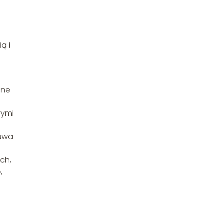
ą i
ane
wymi
zuwa
ch,
,